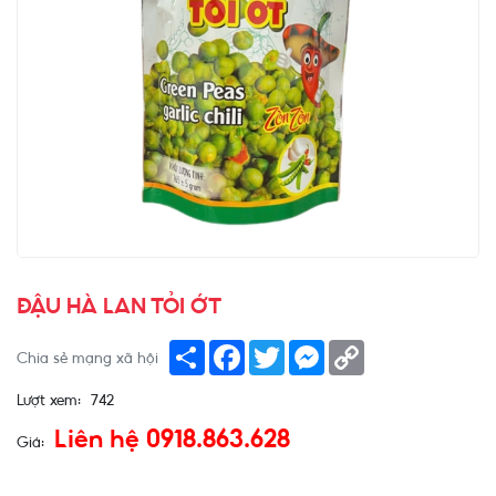
ĐẬU HÀ LAN TỎI ỚT
Share
Facebook
Twitter
Messenger
Copy
Chia sẻ mạng xã hội
Link
Lượt xem:
742
Liên hệ 0918.863.628
Giá: