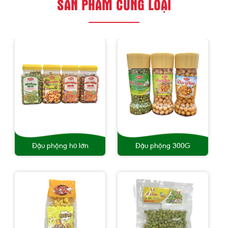
SẢN PHẨM CÙNG LOẠI
Đậu phộng hũ lớn
Đậu phộng 300G