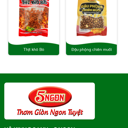
Thịt khô Bò
Đậu phộng chiên muối