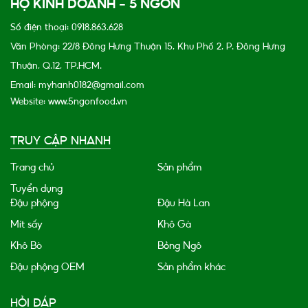
HỘ KINH DOANH - 5 NGON
Số điện thoại: 0918.863.628
Văn Phòng: 22/8 Đông Hưng Thuận 15, Khu Phố 2, P. Đông Hưng
Thuận, Q.12, TP.HCM.
Email: myhanh0182@gmail.com
Website: www.5ngonfood.vn
TRUY CẬP NHANH
Trang chủ
Sản phẩm
Tuyển dụng
Đậu phộng
Đậu Hà Lan
Mít sấy
Khô Gà
Khô Bò
Bỏng Ngô
Đậu phộng OEM
Sản phẩm khác
HỎI ĐÁP