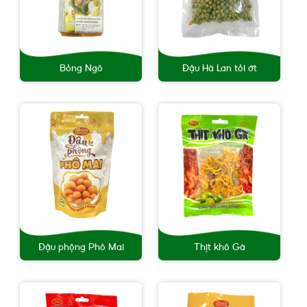
Bỏng Ngô
Đậu Hà Lan tỏi ớt
Đậu phộng Phô Mai
Thịt khô Gà