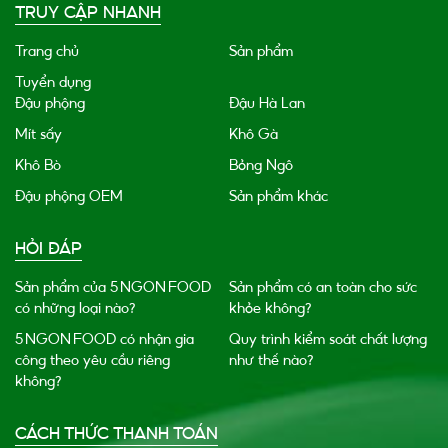
TRUY CẬP NHANH
Trang chủ
Sản phẩm
Tuyển dụng
Đậu phộng
Đậu Hà Lan
Mít sấy
Khô Gà
Khô Bò
Bỏng Ngô
Đậu phộng OEM
Sản phẩm khác
HỎI ĐÁP
Sản phẩm của 5 NGON FOOD
Sản phẩm có an toàn cho sức
có những loại nào?
khỏe không?
5 NGON FOOD có nhận gia
Quy trình kiểm soát chất lượng
công theo yêu cầu riêng
như thế nào?
không?
CÁCH THỨC THANH TOÁN