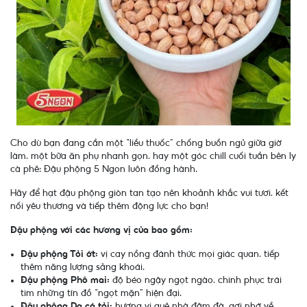
Cho dù bạn đang cần một “liều thuốc” chống buồn ngủ giữa giờ
làm, một bữa ăn phụ nhanh gọn, hay một góc chill cuối tuần bên ly
cà phê; Đậu phộng 5 Ngon luôn đồng hành.
Hãy để hạt đậu phộng giòn tan tạo nên khoảnh khắc vui tươi, kết
nối yêu thương và tiếp thêm động lực cho bạn!
Đậu phộng với các hương vị của bao gồm:
Đậu phộng Tỏi ớt:
vị cay nồng đánh thức mọi giác quan, tiếp
thêm năng lượng sảng khoái.
Đậu phộng Phô mai:
độ béo ngậy ngọt ngào, chinh phục trái
tim những tín đồ “ngọt mặn” hiện đại.
Đậu phộng Da cá tỏi:
hương vị quê nhà đậm đà, gợi nhớ về