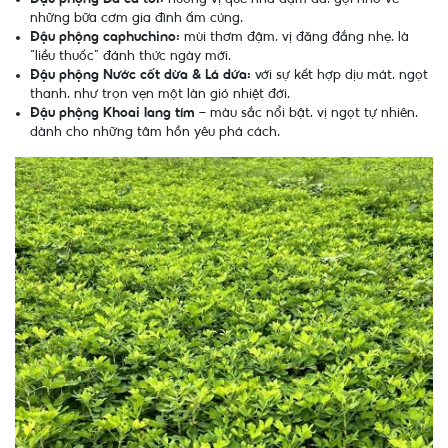
những bữa cơm gia đình ấm cúng.
Đậu phộng caphuchino:
mùi thơm đậm, vị đăng đắng nhẹ, là
“liều thuốc” đánh thức ngày mới.
Đậu phộng Nước cốt dừa & Lá dứa:
với sự kết hợp dịu mát, ngọt
thanh, như trọn vẹn một làn gió nhiệt đới.
Đậu phộng Khoai lang tím
– màu sắc nổi bật, vị ngọt tự nhiên,
dành cho những tâm hồn yêu phá cách.