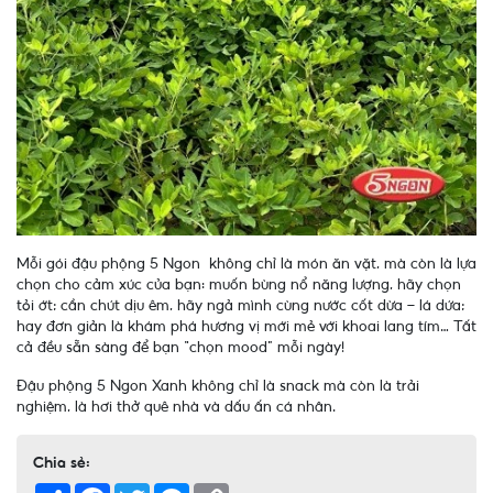
Mỗi gói đậu phộng 5 Ngon không chỉ là món ăn vặt, mà còn là lựa
chọn cho cảm xúc của bạn: muốn bùng nổ năng lượng, hãy chọn
tỏi ớt; cần chút dịu êm, hãy ngả mình cùng nước cốt dừa – lá dứa;
hay đơn giản là khám phá hương vị mới mẻ với khoai lang tím… Tất
cả đều sẵn sàng để bạn “chọn mood” mỗi ngày!
Đậu phộng 5 Ngon Xanh không chỉ là snack mà còn là trải
nghiệm, là hơi thở quê nhà và dấu ấn cá nhân.
Chia sẻ:
Share
Facebook
Twitter
Messenger
Copy