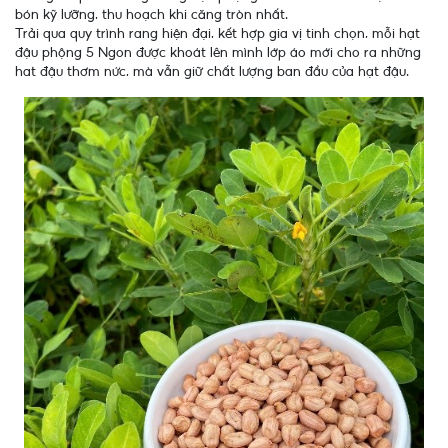
bón kỹ lưỡng, thu hoạch khi căng tròn nhất.
Trải qua quy trình rang hiện đại, kết hợp gia vị tinh chọn, mỗi hạt
đậu phộng 5 Ngon được khoát lên mình lớp áo mới cho ra những
hat đậu thơm nức, mà vẫn giữ chất lượng ban đầu của hạt đậu.