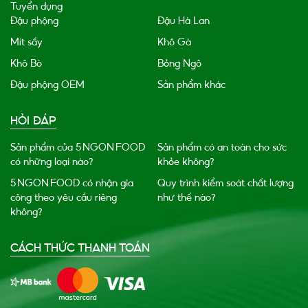
Tuyển dụng
Đậu phộng
Đậu Hà Lan
Mít sấy
Khô Gà
Khô Bò
Bỏng Ngô
Đậu phộng OEM
Sản phẩm khác
HỎI ĐÁP
Sản phẩm của 5 NGON FOOD
Sản phẩm có an toàn cho sức
có những loại nào?
khỏe không?
5 NGON FOOD có nhận gia
Quy trình kiểm soát chất lượng
công theo yêu cầu riêng
như thế nào?
không?
CÁCH THỨC THANH TOÁN