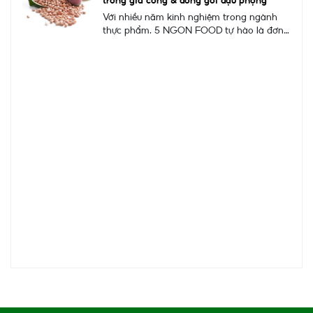
trong gia công & đóng gói đậu phộng
Với nhiều năm kinh nghiệm trong ngành
thực phẩm, 5 NGON FOOD tự hào là đơn
vị chuyên gia công và đóng gói đậu phộng
các loại theo yêu cầu cho cá nhân, doanh
nghiệp, và các thương hiệu muốn phát
triển sản phẩm riêng. Chúng tôi cung cấp
giải pháp trọn gói từ sản xuất đến đóng
gói bao bì với chất lượng đảm bảo, hương
vị đặc sắc và quy trình kiểm định chặt chẽ.