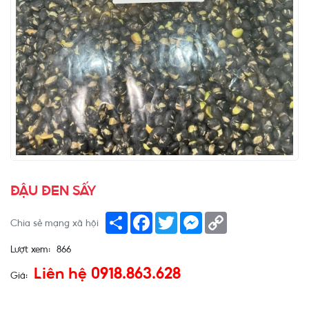
ĐẬU ĐEN SẤY
Share
Facebook
Twitter
Messenger
Copy
Chia sẻ mạng xã hội
Link
Lượt xem:
866
Liên hệ 0918.863.628
Giá: