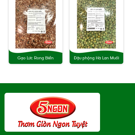
Gạo Lức Rong Biển
Đậu phộng Hà Lan Muối