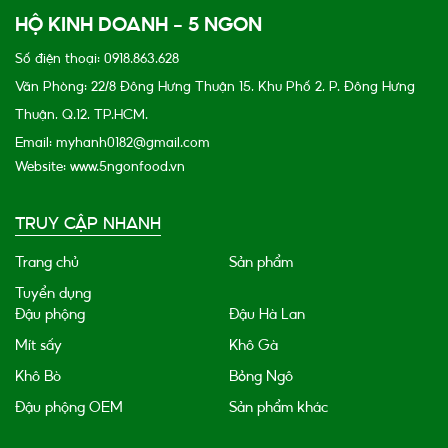
HỘ KINH DOANH - 5 NGON
Số điện thoại: 0918.863.628
Văn Phòng: 22/8 Đông Hưng Thuận 15, Khu Phố 2, P. Đông Hưng
Thuận, Q.12, TP.HCM.
Email: myhanh0182@gmail.com
Website: www.5ngonfood.vn
TRUY CẬP NHANH
Trang chủ
Sản phẩm
Tuyển dụng
Đậu phộng
Đậu Hà Lan
Mít sấy
Khô Gà
Khô Bò
Bỏng Ngô
Đậu phộng OEM
Sản phẩm khác